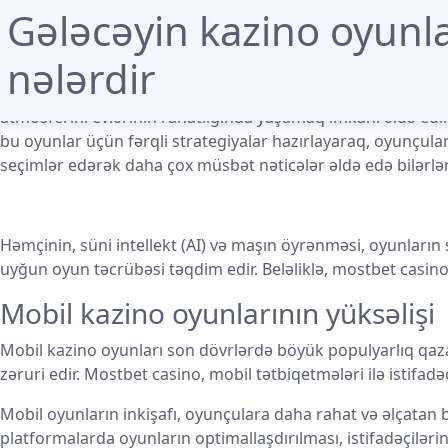
Gələcəyin kazino oyunları mostbet casino ilə yeni tendensiy
Gələcəyin kazino oyunla
İnnovativ texnologiyalar və kazino
nələrdir
Gələcəyin kazino oyunları sahəsində innovativ texnologiyalar ö
atmosferini evlərinin rahatlığında yaşamaq imkanı əldə edirlə
bu oyunlar üçün fərqli strategiyalar hazırlayaraq, oyunçuları
seçimlər edərək daha çox müsbət nəticələr əldə edə bilərlər
Email
Həmçinin, süni intellekt (AI) və maşın öyrənməsi, oyunları
uyğun oyun təcrübəsi təqdim edir. Beləliklə, mostbet casino
Mobil kazino oyunlarının yüksəlişi
Password
Mobil kazino oyunları son dövrlərdə böyük populyarlıq qazan
zəruri edir. Mostbet casino, mobil tətbiqetmələri ilə istifad
Mobil oyunların inkişafı, oyunçulara daha rahat və əlçatan b
platformalarda oyunların optimallaşdırılması, istifadəçiləri
You forgot your