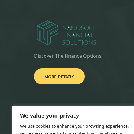
Discover The Finance Options
MORE DETAILS
We value your privacy
We use cookies to enhance your browsing experience,
serve personalised ads or content, and analyse our