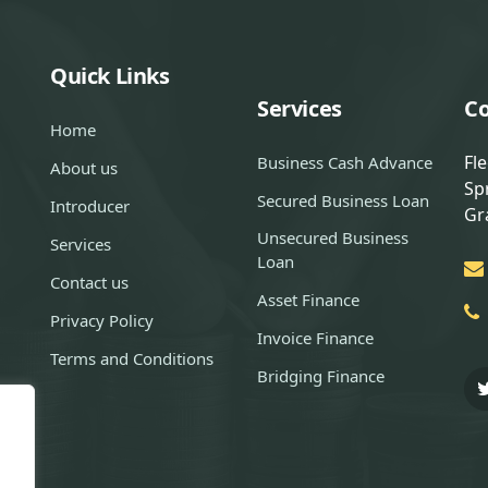
Quick Links
Services
Co
Home
Fl
Business Cash Advance
About us
Sp
Secured Business Loan
Introducer
Gr
Unsecured Business
Services
Loan
Contact us
Asset Finance
Privacy Policy
Invoice Finance
Terms and Conditions
Bridging Finance