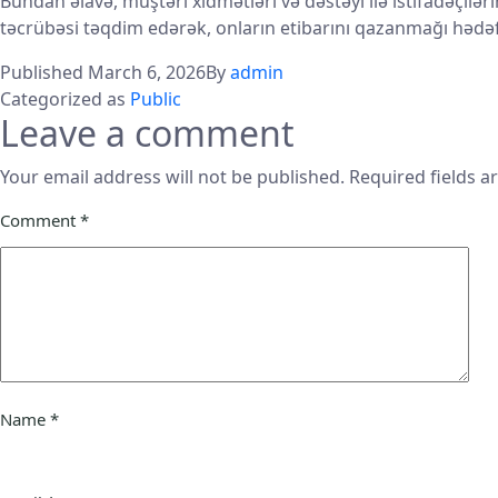
Bundan əlavə, müştəri xidmətləri və dəstəyi ilə istifadəçilə
təcrübəsi təqdim edərək, onların etibarını qazanmağı hədəf
Published
March 6, 2026
By
admin
Categorized as
Public
Leave a comment
Your email address will not be published.
Required fields 
Comment
*
Name
*