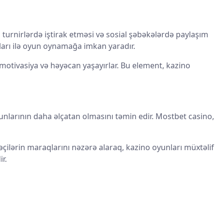
ı, turnirlərdə iştirak etməsi və sosial şəbəkələrdə paylaşım
tları ilə oyun oynamağa imkan yaradır.
k motivasiya və həyəcan yaşayırlar. Bu element, kazino
yunlarının daha əlçatan olmasını təmin edir. Mostbet casino,
dəçilərin maraqlarını nəzərə alaraq, kazino oyunları müxtəlif
r.