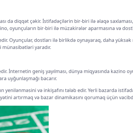
Log In
ı da diqqət çəkir. İstifadəçilərin bir-biri ilə əlaqə saxlamas
ino, oyunçuların bir-biri ilə müzakirələr aparmasına və dos
edir. Oyunçular, dostları ilə birlikdə oynayaraq, daha yüksə
i münasibətləri yaradır.
 edir. İnternetin geniş yayılması, dünya miqyasında kazino o
ara uyğunlaşmağı bacarır.
 yenilənməsini və inkişafını tələb edir. Yerli bazarda istifa
ətini artırmaq və bazar dinamikasını qorumaq üçün vacibdi