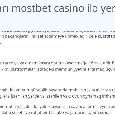
alar nələrdir
rı mostbet casino ilə ye
Ho
 oyunları
n plandadır. Virtual reallıq (VR) və artırılmış reallıq (AR) o
r. Bu texnologiyalar, oyunların interaktivliyini artıraraq, i
n bacarıqlarını inkişaf etdirməyə kömək edir. Belə ki, istifa
.
n strategiya və dinamikasını optimallaşdırmağa kömək edir. 
 kimi platformalar, istifadəçi məmnuniyyətini artırmaq üçün 
ıb. İnsanların gündəlik həyatında mobil cihazların artan ro
əçilərə istənilən yerdə və istənilən vaxt oyun oynamaq imkanı
ir mühit yaradır. Bu, yalnız oyunların sayını artırmır, eyni 
n daha sürətli və rahat bir təcrübə yaşamasını təmin edir.
 password