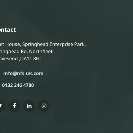
ntact
eet House, Springhead Enterprise Park,
ringhead Rd, Northfleet
avesend ,DA11 8HJ
info@nfs-uk.com
0132 246 4780