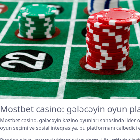
Mostbet casino: gələcəyin oyun pl
Mostbet casino, gələcəyin kazino oyunları sahəsində lider ol
oyun seçimi və sosial inteqrasiya, bu platformanı cəlbedici e