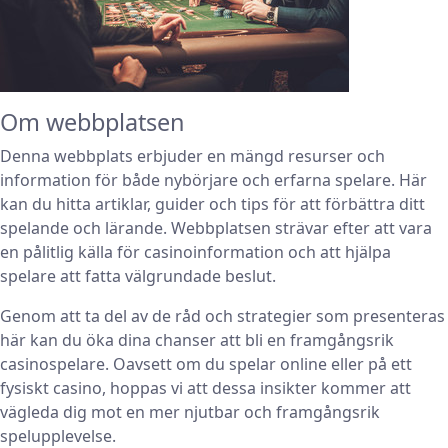
Om webbplatsen
Denna webbplats erbjuder en mängd resurser och
information för både nybörjare och erfarna spelare. Här
kan du hitta artiklar, guider och tips för att förbättra ditt
spelande och lärande. Webbplatsen strävar efter att vara
en pålitlig källa för casinoinformation och att hjälpa
spelare att fatta välgrundade beslut.
Genom att ta del av de råd och strategier som presenteras
här kan du öka dina chanser att bli en framgångsrik
casinospelare. Oavsett om du spelar online eller på ett
fysiskt casino, hoppas vi att dessa insikter kommer att
vägleda dig mot en mer njutbar och framgångsrik
spelupplevelse.