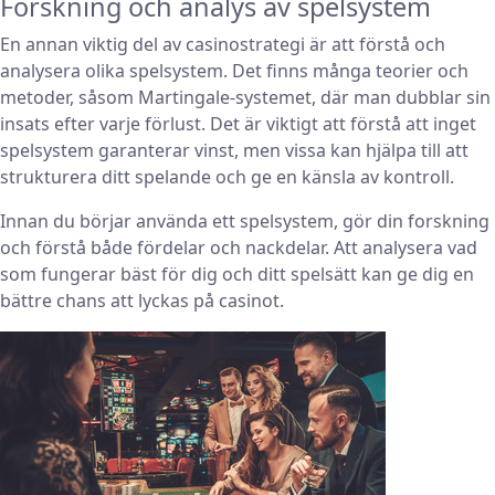
Forskning och analys av spelsystem
En annan viktig del av casinostrategi är att förstå och
analysera olika spelsystem. Det finns många teorier och
metoder, såsom Martingale-systemet, där man dubblar sin
insats efter varje förlust. Det är viktigt att förstå att inget
spelsystem garanterar vinst, men vissa kan hjälpa till att
strukturera ditt spelande och ge en känsla av kontroll.
Innan du börjar använda ett spelsystem, gör din forskning
och förstå både fördelar och nackdelar. Att analysera vad
som fungerar bäst för dig och ditt spelsätt kan ge dig en
bättre chans att lyckas på casinot.