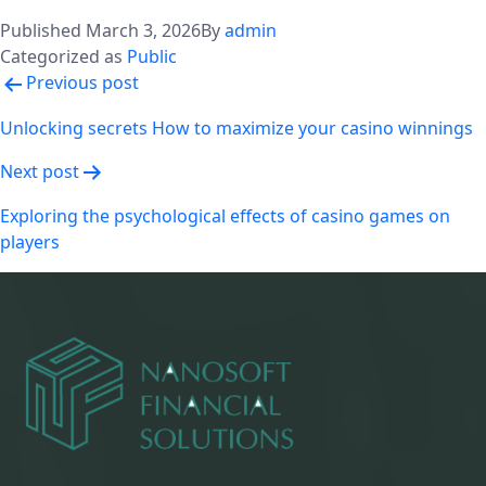
Published
March 3, 2026
By
admin
Categorized as
Public
Post
Previous post
navigation
Unlocking secrets How to maximize your casino winnings
Next post
Exploring the psychological effects of casino games on
players