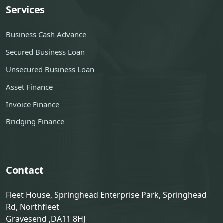
Services
Business Cash Advance
Secured Business Loan
Unsecured Business Loan
Asset Finance
Invoice Finance
Bridging Finance
Contact
Fleet House, Springhead Enterprise Park, Springhead
Rd, Northfleet
Gravesend ,DA11 8HJ