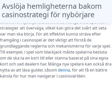
Avslöja hemligheterna bakom
Förstå grunderna i casinospel
casinostrategi för nybörjare
Att ta steget in i casinovärlden kan kännas överväldigande,
särskilt för nybörjare. Det finns så många olika spel och
strategier att överväga, vilket kan göra det svårt att veta
var man ska börja. För att effektivt kunna sträva efter
framgång i casinospel är det viktigt att förstå de
grundläggande reglerna och mekanismerna för varje spel.
Till exempel, i spel som blackjack måste spelarna besluta
Email
om de ska ta en kort till eller stanna baserat på sina egna
kort och vad dealern har. Många nya spelare kan också dra
nytta av att läsa guider, såsom
denna
, för att få en bättre
känsla för hur man navigerar i casinovärlden.
Password
You forgot your
You do not have an
Log
password