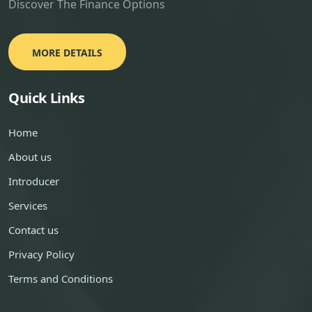
Discover The Finance Options
MORE DETAILS
Quick Links
Home
About us
Introducer
Services
Contact us
Privacy Policy
Terms and Conditions