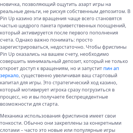
новичка, позволяющий ощутить азарт игры на
реальные деньги, не рискуя собственным депозитом. В
Pin Up казино эти вращения чаще всего становятся
частью щедрого пакета приветственных поощрений,
который активируется после первого пополнения
счета. Однако важно понимать: просто
зарегистрироваться, недостаточно. Чтобы фриспины
Pin Up оказались на вашем счету, необходимо
совершить минимальный депозит, который не только
откроет доступ к вращениям, но и запустит
пин ап
зеркало
, существенно увеличивая ваш стартовый
капитал для игры. Это стратегический ход казино,
который мотивирует игрока сразу погрузиться в
процесс, но и вы получаете беспрецедентные
возможности для старта.
Механика использования фриспинов имеет свои
тонкости. Обычно они закреплены за конкретными
слотами – часто это новые или популярные игры