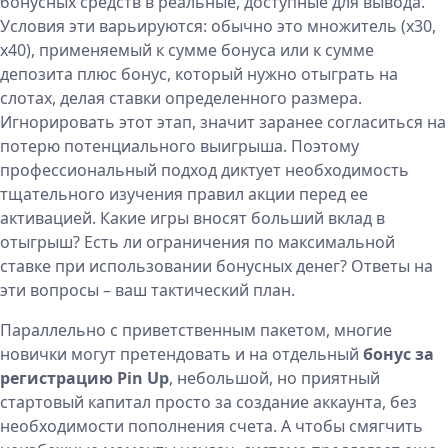
бонусных средств в реальные, доступные для вывода.
Условия эти варьируются: обычно это множитель (х30,
х40), применяемый к сумме бонуса или к сумме
депозита плюс бонус, который нужно отыграть на
слотах, делая ставки определенного размера.
Игнорировать этот этап, значит заранее согласиться на
потерю потенциального выигрыша. Поэтому
профессиональный подход диктует необходимость
тщательного изучения правил акции перед ее
активацией. Какие игры вносят больший вклад в
отыгрыш? Есть ли ограничения по максимальной
ставке при использовании бонусных денег? Ответы на
эти вопросы – ваш тактический план.
Параллельно с приветственным пакетом, многие
новички могут претендовать и на отдельный
бонус за
регистрацию Pin Up
, небольшой, но приятный
стартовый капитал просто за создание аккаунта, без
необходимости пополнения счета. А чтобы смягчить