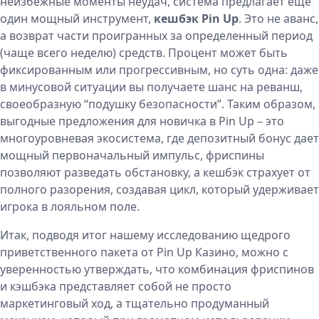
неизбежные моменты неудач, система предлагает еще
один мощный инструмент,
кешбэк Pin Up
. Это не аванс,
а возврат части проигранных за определенный период
(чаще всего неделю) средств. Процент может быть
фиксированным или прогрессивным, но суть одна: даже
в минусовой ситуации вы получаете шанс на реванш,
своеобразную “подушку безопасности”. Таким образом,
выгодные предложения для новичка в Pin Up – это
многоуровневая экосистема, где депозитный бонус дает
мощный первоначальный импульс, фриспины
позволяют разведать обстановку, а кешбэк страхует от
полного разорения, создавая цикл, который удерживает
игрока в лояльном поле.
Итак, подводя итог нашему исследованию щедрого
приветственного пакета от Pin Up Казино, можно с
уверенностью утверждать, что комбинация фриспинов
и кэшбэка представляет собой не просто
маркетинговый ход, а тщательно продуманный