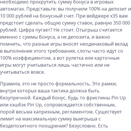
необходимо прокрутить сумму бонуса в игровых
автоматах. Представьте: вы получили 100% на депозит и
10 000 рублей на бонусный счет. При вейджере х35 вам
предстоит сделать общую сумму ставок, равную 350 000
рублей. Цифра пугает? Не стоит. Отыгрыш считается
именно с суммы бонуса, а не депозита, и важно
помнить, что разные игры вносят неодинаковый вклад
в выполнение этого требования, слоты часто идут со
100% коэффициентом, а вот рулетка или карточные
игры могут учитываться лишь частично или не
учитываться вовсе.
Правила, это не просто формальность. Это рамки,
внутри которых ваша тактика должна быть
безупречной. Каждый бонус, будь то фриспины Pin Up
или кэшбэк Pin Up, сопровождается собственным,
порой весьма капризным, регламентом. Существует
лимит на максимальную сумму выигрыша с
бездепозитного поощрения? Безусловно. Есть