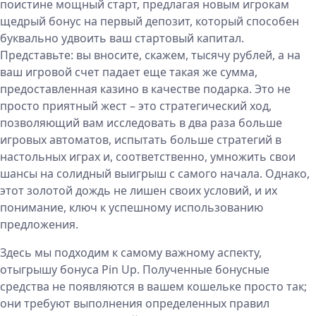
поистине мощный старт, предлагая новым игрокам
щедрый бонус на первый депозит, который способен
буквально удвоить ваш стартовый капитал.
Представьте: вы вносите, скажем, тысячу рублей, а на
ваш игровой счет падает еще такая же сумма,
предоставленная казино в качестве подарка. Это не
просто приятный жест – это стратегический ход,
позволяющий вам исследовать в два раза больше
игровых автоматов, испытать больше стратегий в
настольных играх и, соответственно, умножить свои
шансы на солидный выигрыш с самого начала. Однако,
этот золотой дождь не лишен своих условий, и их
понимание, ключ к успешному использованию
предложения.
Здесь мы подходим к самому важному аспекту,
отыгрышу бонуса Pin Up. Полученные бонусные
средства не появляются в вашем кошельке просто так;
они требуют выполнения определенных правил