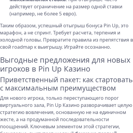
действует ограничение на размер одной ставки
(например, не более 5 евро).
Таким образом, успешный отыгрыш бонуса Pin Up, это
марафон, а не спринт. Требует расчета, терпения и
холодной головы. Превратите правила из препятствия в
свой roadmap к выигрышу. Играйте осознанно.
Выгодные предложения для новых
игроков в Pin Up Казино
Приветственный пакет: как стартовать
с максимальным преимуществом
Для нового игрока, только переступающего порог
виртуального зала, Pin Up Казино разворачивает целую
стратегию вовлечения, основанную не на единичном
жесте, а на продуманной последовательности
поощрений. Ключевым элементом этой стратегии,