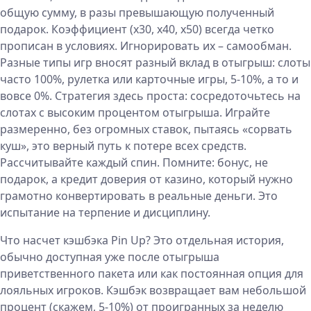
общую сумму, в разы превышающую полученный
подарок. Коэффициент (x30, x40, x50) всегда четко
прописан в условиях. Игнорировать их – самообман.
Разные типы игр вносят разный вклад в отыгрыш: слоты
часто 100%, рулетка или карточные игры, 5-10%, а то и
вовсе 0%. Стратегия здесь проста: сосредоточьтесь на
слотах с высоким процентом отыгрыша. Играйте
размеренно, без огромных ставок, пытаясь «сорвать
куш», это верный путь к потере всех средств.
Рассчитывайте каждый спин. Помните: бонус, не
подарок, а кредит доверия от казино, который нужно
грамотно конвертировать в реальные деньги. Это
испытание на терпение и дисциплину.
Что насчет кэшбэка Pin Up? Это отдельная история,
обычно доступная уже после отыгрыша
приветственного пакета или как постоянная опция для
лояльных игроков. Кэшбэк возвращает вам небольшой
процент (скажем, 5-10%) от проигранных за неделю