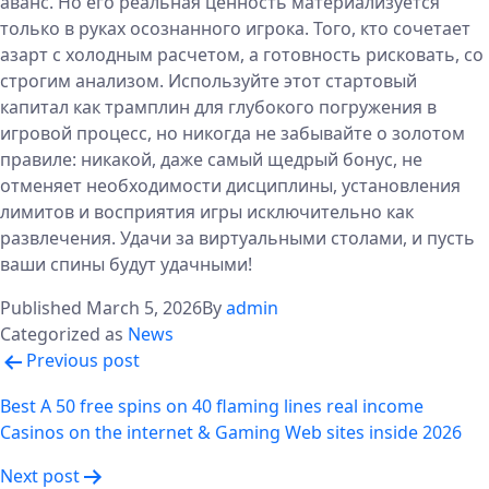
аванс. Но его реальная ценность материализуется
только в руках осознанного игрока. Того, кто сочетает
азарт с холодным расчетом, а готовность рисковать, со
строгим анализом. Используйте этот стартовый
капитал как трамплин для глубокого погружения в
игровой процесс, но никогда не забывайте о золотом
правиле: никакой, даже самый щедрый бонус, не
отменяет необходимости дисциплины, установления
лимитов и восприятия игры исключительно как
развлечения. Удачи за виртуальными столами, и пусть
ваши спины будут удачными!
Published
March 5, 2026
By
admin
Categorized as
News
Post
Previous post
navigation
Best A 50 free spins on 40 flaming lines real income
Casinos on the internet & Gaming Web sites inside 2026
Next post