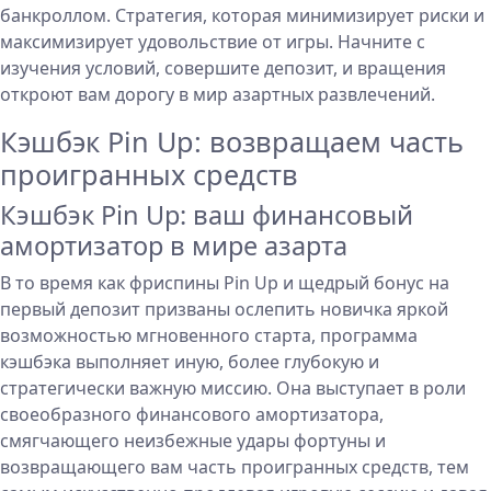
банкроллом. Стратегия, которая минимизирует риски и
максимизирует удовольствие от игры. Начните с
изучения условий, совершите депозит, и вращения
откроют вам дорогу в мир азартных развлечений.
Кэшбэк Pin Up: возвращаем часть
проигранных средств
Кэшбэк Pin Up: ваш финансовый
амортизатор в мире азарта
В то время как фриспины Pin Up и щедрый бонус на
первый депозит призваны ослепить новичка яркой
возможностью мгновенного старта, программа
кэшбэка выполняет иную, более глубокую и
стратегически важную миссию. Она выступает в роли
своеобразного финансового амортизатора,
смягчающего неизбежные удары фортуны и
возвращающего вам часть проигранных средств, тем