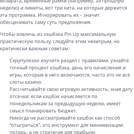
возврата, временные рамки (например, за прошлую
неделю) и лимиты, вот три кита, на которых держится
эта программа. Игнорировать их – значит
обесценивать саму суть предложения.
Чтобы извлечь из кэшбэка Pin Up максимальную
практическую пользу, следуйте этим нехитрым, но
критически важным советам:
Скрупулезно изучите раздел с правилами: узнайте
точный процент кэшбэка, день его начисления и
игры, которые в него включаются, часто это не все
слоты казино.
Рассчитывайте свою игровую активность, зная дату
отсечки: если кэшбэк начисляется по
понедельникам за предыдущую неделю, имеет
смысл планировать бюджет.
Никогда не рассматривайте кэшбэк как способ
“отыграться”, это инструмент для минимизации
потерь, а не стратегия для прибыли.