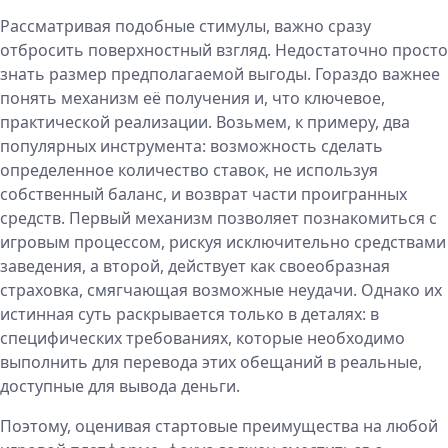
account?
Sign up
In
Рассматривая подобные стимулы, важно сразу
отбросить поверхностный взгляд. Недостаточно просто
знать размер предполагаемой выгоды. Гораздо важнее
понять механизм её получения и, что ключевое,
практической реализации. Возьмем, к примеру, два
популярных инструмента: возможность сделать
определенное количество ставок, не используя
собственный баланс, и возврат части проигранных
средств. Первый механизм позволяет познакомиться с
игровым процессом, рискуя исключительно средствами
заведения, а второй, действует как своеобразная
страховка, смягчающая возможные неудачи. Однако их
истинная суть раскрывается только в деталях: в
специфических требованиях, которые необходимо
выполнить для перевода этих обещаний в реальные,
доступные для вывода деньги.
Поэтому, оценивая стартовые преимущества на любой