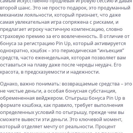
самым искусственно продлевая игровую сессию и давая
второй шанс. Это не просто подарок, это продуманный
механизм лояльности, который признает, что даже
самая увлекательная игра сопряжена с рисками, и
предлагает игроку частичную компенсацию, словно
страховую премию за его вовлеченность. В отличие от
бонуса за регистрацию Pin Up, который активируется
однократно, кэшбэк – это периодическая “инъекция”
средств, часто еженедельная, которая позволяет вам
оставаться на плаву даже после череды неудач. Его
красота, в предсказуемости и надежности.
Однако, важно понимать: возвращаемые средства – это
не чистые деньги, а особая бонусная субстанция,
обремененная вейджером. Отыгрыш бонуса Pin Up в
формате кэшбэка, как правило, требует выполнения
определенных условий по отыгрышу, прежде чем вы
сможете вывести эти деньги. Это ключевой момент,
который отделяет мечту от реальности. Процент