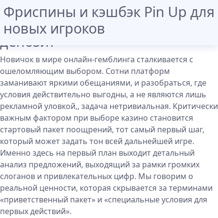
Фриспины Pin Up и кэшбэк Pin
Фриспины и кэшбэк Pin Up для
Up: забирайте бонус на первый
новых игроков
депозит
Новичок в мире онлайн-гемблинга сталкивается с
ошеломляющим выбором. Сотни платформ
заманивают яркими обещаниями, и разобраться, где
условия действительно выгодны, а не являются лишь
Email
рекламной уловкой,, задача нетривиальная. Критически
важным фактором при выборе казино становится
стартовый пакет поощрений, тот самый первый шаг,
который может задать тон всей дальнейшей игре.
Password
Именно здесь на первый план выходит детальный
анализ предложений, выходящий за рамки громких
слоганов и привлекательных цифр. Мы говорим о
реальной ценности, которая скрывается за терминами
«приветственный пакет» и «специальные условия для
You forgot your
You do not have an
Log
первых действий».
password