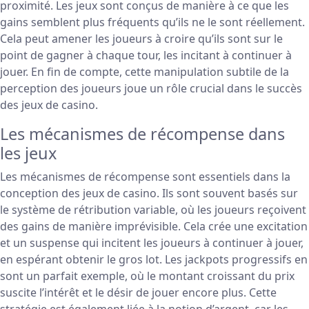
proximité. Les jeux sont conçus de manière à ce que les
gains semblent plus fréquents qu’ils ne le sont réellement.
Cela peut amener les joueurs à croire qu’ils sont sur le
point de gagner à chaque tour, les incitant à continuer à
jouer. En fin de compte, cette manipulation subtile de la
perception des joueurs joue un rôle crucial dans le succès
des jeux de casino.
Les mécanismes de récompense dans
les jeux
Les mécanismes de récompense sont essentiels dans la
conception des jeux de casino. Ils sont souvent basés sur
le système de rétribution variable, où les joueurs reçoivent
des gains de manière imprévisible. Cela crée une excitation
et un suspense qui incitent les joueurs à continuer à jouer,
en espérant obtenir le gros lot. Les jackpots progressifs en
sont un parfait exemple, où le montant croissant du prix
suscite l’intérêt et le désir de jouer encore plus. Cette