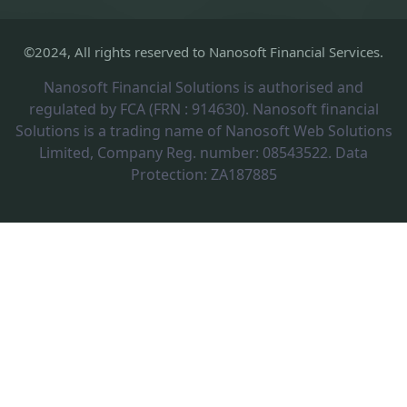
©2024, All rights reserved to Nanosoft Financial Services.
Nanosoft Financial Solutions is authorised and
regulated by FCA (FRN : 914630). Nanosoft financial
Solutions is a trading name of Nanosoft Web Solutions
Limited, Company Reg. number: 08543522. Data
Protection: ZA187885