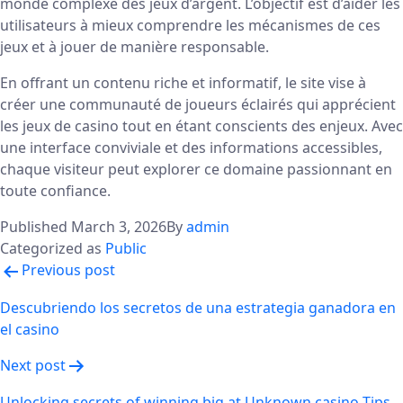
monde complexe des jeux d’argent. L’objectif est d’aider les
utilisateurs à mieux comprendre les mécanismes de ces
jeux et à jouer de manière responsable.
En offrant un contenu riche et informatif, le site vise à
créer une communauté de joueurs éclairés qui apprécient
les jeux de casino tout en étant conscients des enjeux. Avec
une interface conviviale et des informations accessibles,
chaque visiteur peut explorer ce domaine passionnant en
toute confiance.
Published
March 3, 2026
By
admin
Categorized as
Public
Post
Previous post
navigation
Descubriendo los secretos de una estrategia ganadora en
el casino
Next post
Unlocking secrets of winning big at Unknown casino Tips