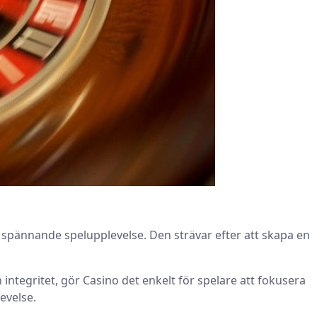
spännande spelupplevelse. Den strävar efter att skapa en
ntegritet, gör Casino det enkelt för spelare att fokusera
evelse.