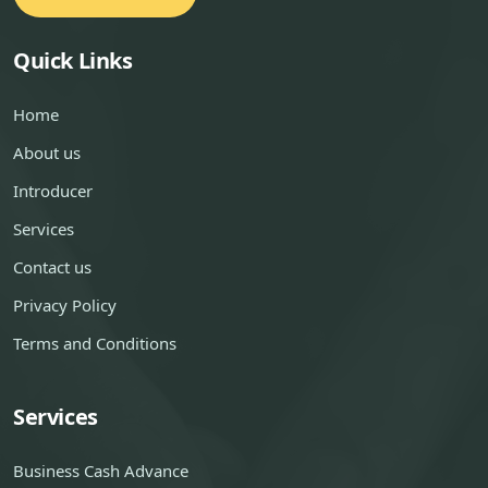
Quick Links
Home
About us
Introducer
Services
Contact us
Privacy Policy
Terms and Conditions
Services
Business Cash Advance