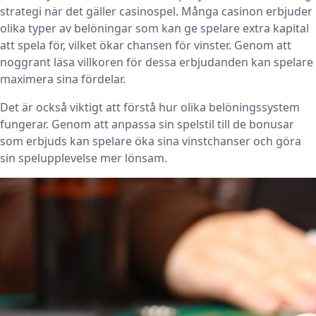
strategi när det gäller casinospel. Många casinon erbjuder
olika typer av belöningar som kan ge spelare extra kapital
att spela för, vilket ökar chansen för vinster. Genom att
noggrant läsa villkoren för dessa erbjudanden kan spelare
maximera sina fördelar.
Det är också viktigt att förstå hur olika belöningssystem
fungerar. Genom att anpassa sin spelstil till de bonusar
som erbjuds kan spelare öka sina vinstchanser och göra
sin spelupplevelse mer lönsam.