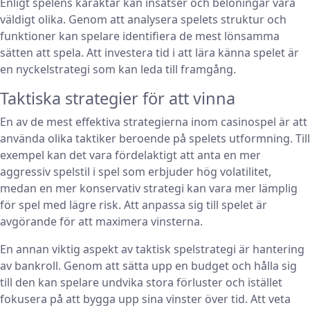
Enligt spelens karaktär kan insatser och belöningar vara
väldigt olika. Genom att analysera spelets struktur och
funktioner kan spelare identifiera de mest lönsamma
sätten att spela. Att investera tid i att lära känna spelet är
en nyckelstrategi som kan leda till framgång.
Taktiska strategier för att vinna
En av de mest effektiva strategierna inom casinospel är att
använda olika taktiker beroende på spelets utformning. Till
exempel kan det vara fördelaktigt att anta en mer
aggressiv spelstil i spel som erbjuder hög volatilitet,
medan en mer konservativ strategi kan vara mer lämplig
för spel med lägre risk. Att anpassa sig till spelet är
avgörande för att maximera vinsterna.
En annan viktig aspekt av taktisk spelstrategi är hantering
av bankroll. Genom att sätta upp en budget och hålla sig
till den kan spelare undvika stora förluster och istället
fokusera på att bygga upp sina vinster över tid. Att veta