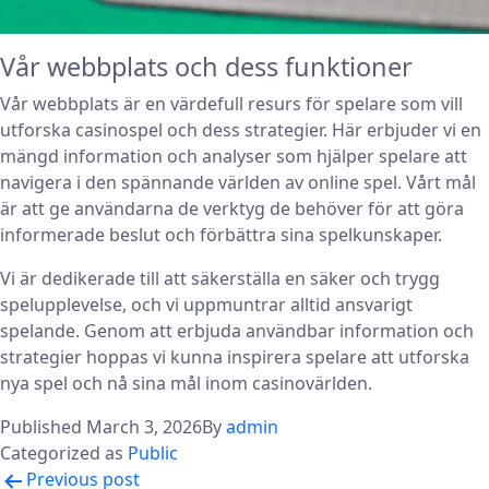
Vår webbplats och dess funktioner
Vår webbplats är en värdefull resurs för spelare som vill
utforska casinospel och dess strategier. Här erbjuder vi en
mängd information och analyser som hjälper spelare att
navigera i den spännande världen av online spel. Vårt mål
är att ge användarna de verktyg de behöver för att göra
informerade beslut och förbättra sina spelkunskaper.
Vi är dedikerade till att säkerställa en säker och trygg
spelupplevelse, och vi uppmuntrar alltid ansvarigt
spelande. Genom att erbjuda användbar information och
strategier hoppas vi kunna inspirera spelare att utforska
nya spel och nå sina mål inom casinovärlden.
Published
March 3, 2026
By
admin
Categorized as
Public
Post
Previous post