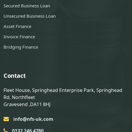
Secured Business Loan
Unsecured Business Loan
Asset Finance
Invoice Finance
Bridging Finance
Contact
Fleet House, Springhead Enterprise Park, Springhead
Rd, Northfleet
Gravesend ,DA11 8HJ
info@nfs-uk.com
0132 246 4780